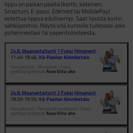
lippu on paikan päältä (kortti, käteinen,
Smartum, E-passi, Edenred tai MobilePay)
ostettua lippua edullisempi. Saat lipusta kuitin
sähköpostiisi. Näytä sitä kurssille tullessasi joko
puhelimestasi tai paperitulosteesta.
24.8. Maanantaitunti 1 Foksi (ilmainen)
,
17.40-18.40,
Itä-Pasilan Kiinniketalo
Tanssikurssi - Perusteet - Foksi ,
opettaa/opettavat
Auvo Viita-aho
24.8. Maanantaitunti 2 Foksi (ilmainen)
,
18.50-19.50,
Itä-Pasilan Kiinniketalo
Tanssikurssi - Perusteet/keskitaso - Foksi ,
opettaa/opettavat
Auvo Viita-aho