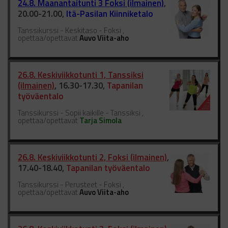
24.8. Maanantaitunti 3 Foksi (ilmainen)
,
20.00-21.00,
Itä-Pasilan Kiinniketalo
Tanssikurssi - Keskitaso - Foksi ,
opettaa/opettavat
Auvo Viita-aho
26.8. Keskiviikkotunti 1, Tanssiksi
(ilmainen)
, 16.30-17.30,
Tapanilan
työväentalo
Tanssikurssi - Sopii kaikille - Tanssiksi ,
opettaa/opettavat
Tarja Simola
26.8. Keskiviikkotunti 2, Foksi (ilmainen)
,
17.40-18.40,
Tapanilan työväentalo
Tanssikurssi - Perusteet - Foksi ,
opettaa/opettavat
Auvo Viita-aho