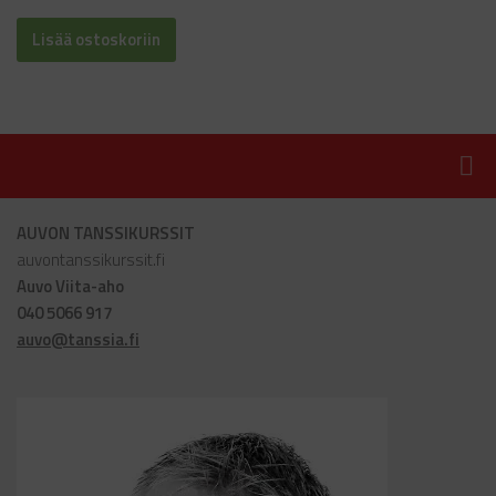
Lisää ostoskoriin
AUVON TANSSIKURSSIT
auvontanssikurssit.fi
Auvo Viita-aho
040 5066 917
auvo@tanssia.fi