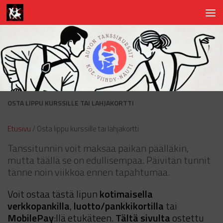
Skip to content
OSTA LIPPU KURSSILLE TAI LAHJAKORTTI
Etusivu
/ Osta lippu kurssille tai lahjakortti
Tanssitunnin voit maksaa paikan päälläkin,
mutta täällä se on edullisempaa. Päivitän tunnit
tänne noin viikkoa ennen tapahtumaa.
Voit ostaa tästä lipun
kotimaisella
verkkopankilla
,
luotto/pankkikortilla
tai
MobilePay
:llä etukäteen.
Tältä sivulta
ostettu