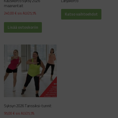
Kausikortti syksy 2026
Lahjakortti
maanantait
240,00
€
sis ALV25,5%
Katso vaihtoehdot
Lisää ostoskoriin
Syksyn 2026 Tanssiksi-tunnit
95,00
€
sis ALV25,5%