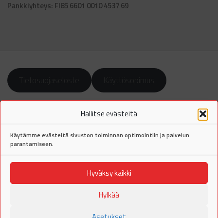
Pankkiyhteys: FI85 6601 0010 4537 69
Tietosuojaseloste
Käyttösopimus
Hallitse evästeitä
Käytämme evästeitä sivuston toiminnan optimointiin ja palvelun
parantamiseen.
Hyväksy kaikki
Auvon tanssikurssitCopyright © 2026 Tanssilinnake Oy. All Rights
Reserved.
Hylkää
Asetukset